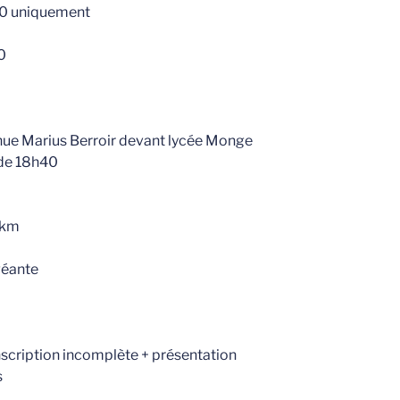
30 uniquement
0
nue Marius Berroir devant lycée Monge
r de 18h40
1km
géante
 inscription incomplète + présentation
s