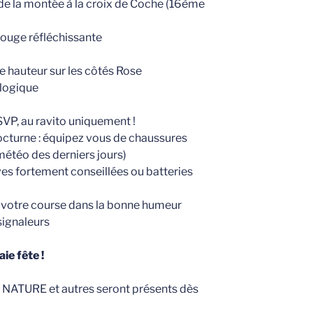
 de la montée à la croix de Coche (16ème
rouge réfléchissante
hauteur sur les côtés Rose
logique
SVP, au ravito uniquement !
octurne : équipez vous de chaussures
météo des derniers jours)
ves fortement conseillées ou batteries
r votre course dans la bonne humeur
signaleurs
ie fête !
 NATURE et autres seront présents dès