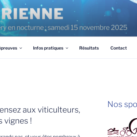
épreuves
Infos pratiques
Résultats
Contact
Nos spo
nsez aux viticulteurs,
s vignes !
rands pas, et vous êtes nombreux à