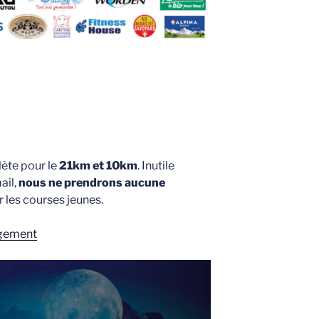
lète pour le
21km et 10km
. Inutile
ail,
nous ne prendrons aucune
 les courses jeunes.
rgement