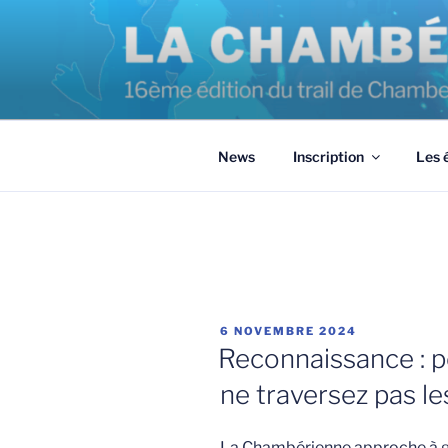
Aller
au
contenu
principal
News
Inscription
Les 
PUBLIÉ
6 NOVEMBRE 2024
LE
Reconnaissance : pe
ne traversez pas le
La Chambérienne approche à g