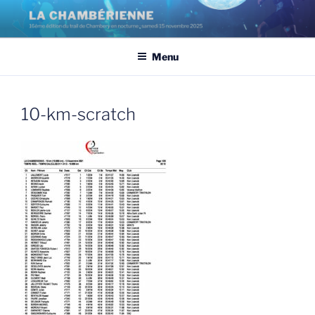
Aller
au
contenu
Menu
principal
10-km-scratch