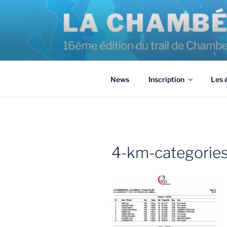
Aller
au
contenu
principal
News
Inscription
Les 
4-km-categories