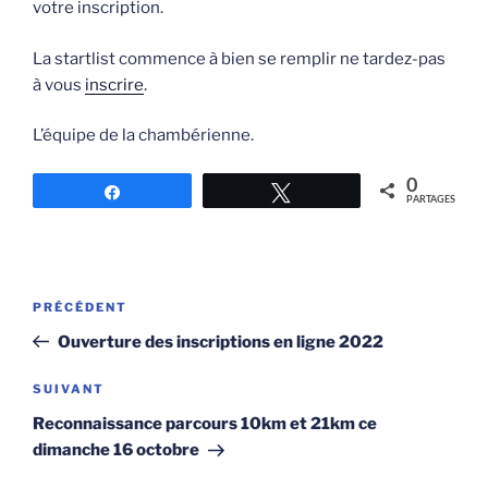
votre inscription.
La startlist commence à bien se remplir ne tardez-pas
à vous
inscrire
.
L’équipe de la chambérienne.
0
Partagez
Tweetez
PARTAGES
Navigation
Article
PRÉCÉDENT
de
précédent
Ouverture des inscriptions en ligne 2022
l’article
Article
SUIVANT
suivant
Reconnaissance parcours 10km et 21km ce
dimanche 16 octobre